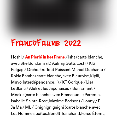
FrancoFaune
2022
An Pierlé in het Frans
Hoshi /
/ Isha (carte blanche,
avec Sheldon, Limsa D’Aulnay, Gutti, Lost) / Klô
Pelgag / Orchestre Tout Puissant Marcel Duchamp /
Rokia Bamba (carte blanche, avec Bleuroise, Kipili,
Muyo, Interdépendance…) / KT Gorique / Lisa
LeBlanc / Alek et les Japonaises / Bon Enfant /
Mocke (carte blanche avec Emmanuelle Parrenin,
Isabelle Sainte-Rose, Maxime Bodson) / Lonny / Pi
Ja Ma / ML / Gnignignignigni (carte blanche, avec
Les Hommes-boîtes, Benoît Tranchand, Force ÉternL,