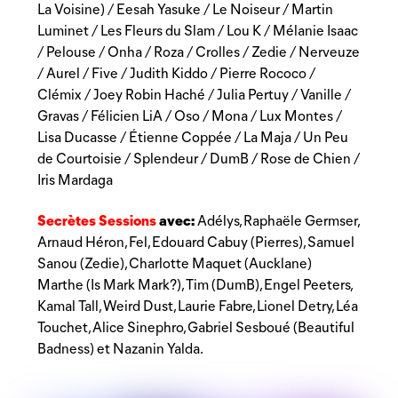
La Voisine) / Eesah Yasuke / Le Noiseur / Martin
Luminet / Les Fleurs du Slam / Lou K / Mélanie Isaac
/ Pelouse / Onha / Roza / Crolles / Zedie / Nerveuze
/ Aurel / Five / Judith Kiddo / Pierre Rococo /
Clémix / Joey Robin Haché / Julia Pertuy / Vanille /
Gravas / Félicien LiA / Oso / Mona / Lux Montes /
Lisa Ducasse / Étienne Coppée / La Maja / Un Peu
de Courtoisie / Splendeur / DumB / Rose de Chien /
Iris Mardaga
Secrètes Sessions
avec:
Adélys, Raphaële Germser,
Arnaud Héron, Fel, Edouard Cabuy (Pierres), Samuel
Sanou (Zedie), Charlotte Maquet (Aucklane)
Marthe (Is Mark Mark?), Tim (DumB), Engel Peeters,
Kamal Tall, Weird Dust, Laurie Fabre, Lionel Detry, Léa
Touchet, Alice Sinephro, Gabriel Sesboué (Beautiful
Badness) et Nazanin Yalda.