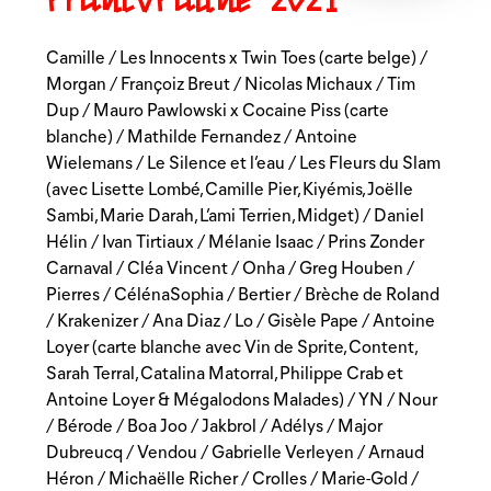
FrancoFaune
2021
Camille / Les Innocents x Twin Toes (carte belge) /
Morgan / Françoiz Breut / Nicolas Michaux / Tim
Dup / Mauro Pawlowski x Cocaine Piss (carte
blanche) / Mathilde Fernandez / Antoine
Wielemans / Le Silence et l’eau / Les Fleurs du Slam
(avec Lisette Lombé, Camille Pier, Kiyémis, Joëlle
Sambi, Marie Darah, L’ami Terrien, Midget) / Daniel
Hélin / Ivan Tirtiaux / Mélanie Isaac / Prins Zonder
Carnaval / Cléa Vincent / Onha / Greg Houben /
Pierres / CélénaSophia / Bertier / Brèche de Roland
/ Krakenizer / Ana Diaz / Lo / Gisèle Pape / Antoine
Loyer (carte blanche avec Vin de Sprite, Content,
Sarah Terral, Catalina Matorral, Philippe Crab et
Antoine Loyer & Mégalodons Malades) / YN / Nour
/ Bérode / Boa Joo / Jakbrol / Adélys / Major
Dubreucq / Vendou / Gabrielle Verleyen / Arnaud
Héron / Michaëlle Richer / Crolles / Marie-Gold /