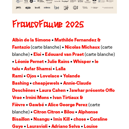
FrancoFaune 2025
Albin de la Simone
Mathilde Fernandez &
•
Fantazio
Nicolas Michaux
(carte blanche) •
(carte
Eloi
Edouard van Praet
blanche) •
•
(carte blanche)
Léonie Pernet
Julie Rains
Whisper
le
•
•
•
•
talu
Asfar Shamsi
Lalla
•
•
Rami
Ojos
Lovelace
Yolande
•
•
•
Bashing
cheapjewels
Annie-Claude
•
•
Deschênes
Laura Cahen
Jawhar présente Offo
•
•
Vrae
Irnini Mons
Ivan Tirtiaux &
•
•
Fièvre
Gawbé
Alice George Perez
•
•
(carte
Citron Citron
Bilou
Alphonse
blanche) •
•
•
Bisaillon
Nsangu
Imis Kill
chose
Coraline
•
•
•
•
Gaye
Lauravioli
Adriano Selva
Louise
•
•
•