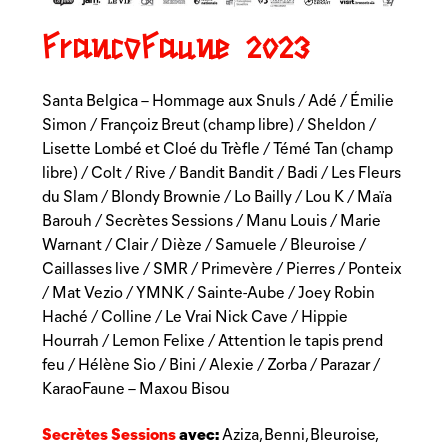
FrancoFaune
2023
Santa Belgica – Hommage aux Snuls / Adé / Émilie
Simon / Françoiz Breut (champ libre) / Sheldon /
Lisette Lombé et Cloé du Trèfle / Témé Tan (champ
libre) / Colt / Rive / Bandit Bandit / Badi / Les Fleurs
du Slam / Blondy Brownie / Lo Bailly / Lou K / Maïa
Barouh / Secrètes Sessions / Manu Louis / Marie
Warnant / Clair / Dièze / Samuele / Bleuroise /
Caillasses live / SMR / Primevère / Pierres / Ponteix
/ Mat Vezio / YMNK / Sainte-Aube / Joey Robin
Haché / Colline / Le Vrai Nick Cave / Hippie
Hourrah / Lemon Felixe / Attention le tapis prend
feu / Hélène Sio / Bini / Alexie / Zorba / Parazar /
KaraoFaune – Maxou Bisou
Secrètes Sessions
avec:
Aziza, Benni, Bleuroise,