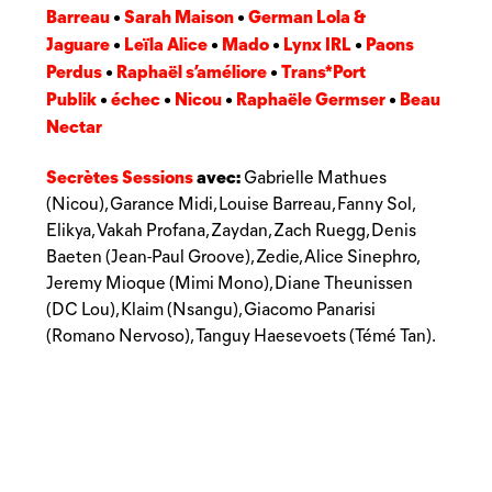
Barreau
Sarah Maison
German Lola &
•
•
Jaguare
Leïla Alice
Mado
Lynx IRL
Paons
•
•
•
•
Perdus
Raphaël s’améliore
Trans*Port
•
•
Publik
échec
Nicou
Raphaële Germser
Beau
•
•
•
•
Nectar
Secrètes Sessions
avec:
Gabrielle Mathues
(Nicou), Garance Midi, Louise Barreau, Fanny Sol,
Elikya, Vakah Profana, Zaydan, Zach Ruegg, Denis
Baeten (Jean-Paul Groove), Zedie, Alice Sinephro,
Jeremy Mioque (Mimi Mono), Diane Theunissen
(DC Lou), Klaim (Nsangu), Giacomo Panarisi
(Romano Nervoso), Tanguy Haesevoets (Témé Tan).