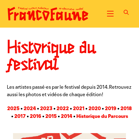
Skip
to
Menu
content
Historique du
festival
Les artistes passé·es par le festival depuis 2014. Retrouvez
aussi les photos et vidéos de chaque édition!
2025
2024
2023
2022
2021
2020
2019
2018
•
•
•
•
•
•
•
2017
2016
2015
2014
Historique du Parcours
•
•
•
•
•