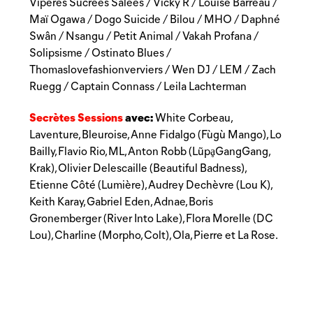
Vipères Sucrées Salées / Vicky R / Louise Barreau /
Maï Ogawa / Dogo Suicide / Bilou / MHO / Daphné
Swân / Nsangu / Petit Animal / Vakah Profana /
Solipsisme / Ostinato Blues /
Thomaslovefashionverviers / Wen DJ / LEM / Zach
Ruegg / Captain Connass / Leila Lachterman
Secrètes Sessions
avec:
White Corbeau,
Laventure, Bleuroise, Anne Fidalgo (Fùgù Mango), Lo
Bailly, Flavio Rio, ML, Anton Robb (LũpḁGangGang,
Krak), Olivier Delescaille (Beautiful Badness),
Etienne Côté (Lumière), Audrey Dechèvre (Lou K),
Keith Karay, Gabriel Eden, Adnae, Boris
Gronemberger (River Into Lake), Flora Morelle (DC
Lou), Charline (Morpho, Colt), Ola, Pierre et La Rose.