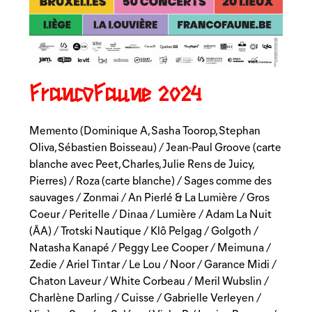
FrancoFaune 2024
Memento (Dominique A, Sasha Toorop, Stephan
Oliva, Sébastien Boisseau) / Jean-Paul Groove (carte
blanche avec Peet, Charles, Julie Rens de Juicy,
Pierres) / Roza (carte blanche) / Sages comme des
sauvages / Zonmai / An Pierlé & La Lumière / Gros
Coeur / Peritelle / Dinaa / Lumière / Adam La Nuit
(ÂA) / Trotski Nautique / Klô Pelgag / Golgoth /
Natasha Kanapé / Peggy Lee Cooper / Meimuna /
Zedie / Ariel Tintar / Le Lou / Noor / Garance Midi /
Chaton Laveur / White Corbeau / Meril Wubslin /
Charlène Darling / Cuisse / Gabrielle Verleyen /