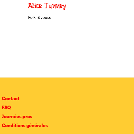
Alice Tunney
Folk rêveuse
Contact
FAQ
Journées pros
Conditions générales