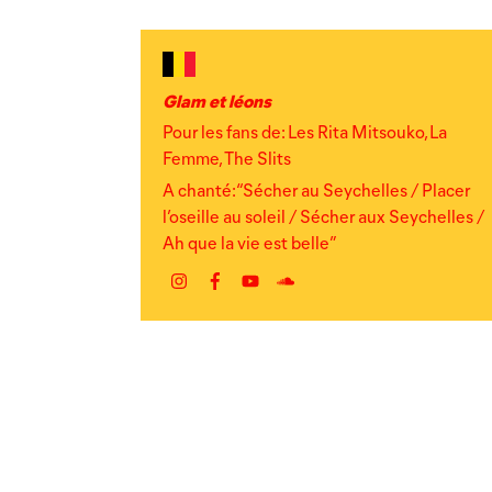
Glam et léons
Pour les fans de: Les Rita Mitsouko, La
Femme, The Slits
A chanté: “Sécher au Seychelles / Placer
l’oseille au soleil / Sécher aux Seychelles /
Ah que la vie est belle”
Instagram
Facebook
YouTube
Autre
lien