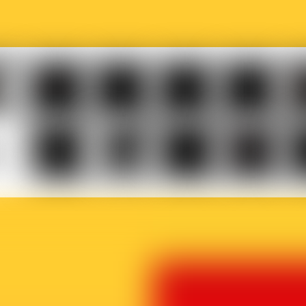
Musicaction
Québec
LOJIQ
Playright
Sa
elles
Le
BX1
Article
Phoque
Ma
ière
Vif
27
Off
p