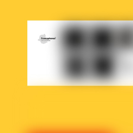
COCOF
Fédération
Loterie
Ville
Wallonie-
nationale
de
Bruxelles
Brux
Parlement
Court-
La
francophone
Circuit
Prem
bruxellois