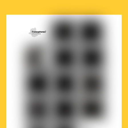
COCOF
Fédération
Loterie
Wallonie-
nationale
Bruxelles
Ville
Musicaction
Québec
de
Bruxelles
LOJIQ
Playright
Sabam
Wallonie-
Wallonie-
Région
Bruxelles
Bruxelles
de
Musiques
International
Bruxelles-