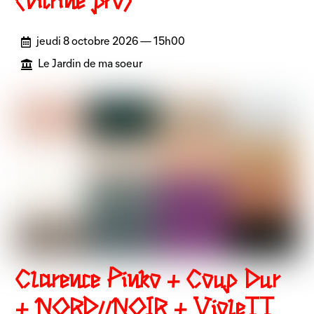
(vitrine pro)
jeudi 8 octobre 2026 — 15h00
Le Jardin de ma soeur
Clarence Pinko + Coup Dur
+ NORD//NOIR + VioleTT