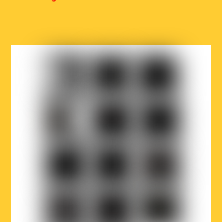
COCOF
Fédération
Loterie
Wallonie-
nationale
Bruxelles
Ville
Musicaction
Québec
de
Bruxelles
LOJIQ
Playright
Sabam
Wallonie-
Wallonie-
Région