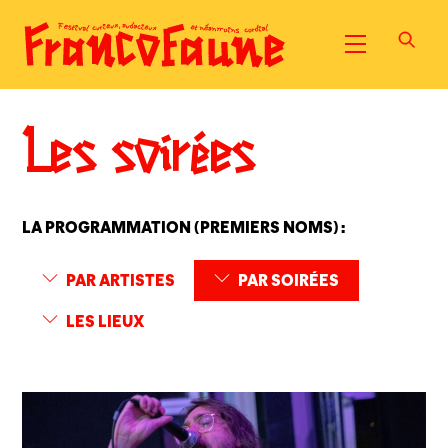
Skip
to
Menu
content
Les soirées
LA PROGRAMMATION (PREMIERS NOMS) :
PAR ARTISTES
PAR SOIRÉES
LES LIEUX