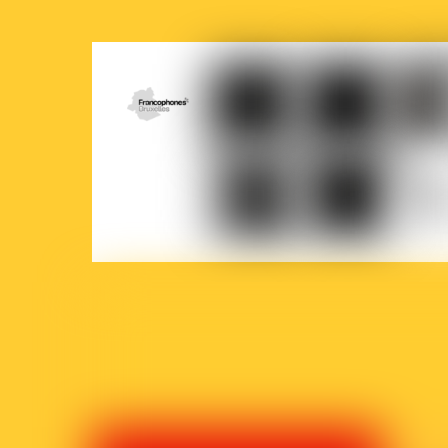
COCOF
Fédération
Loterie
Ville
Wallonie-
nationale
de
Bruxelles
Brux
Parlement
Court-
La
francophone
Circuit
Prem
bruxellois