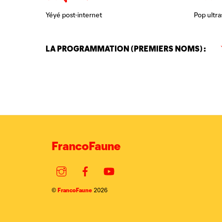
Yéyé post-internet
Pop ultra
LA PROGRAMMATION (PREMIERS NOMS) :
FrancoFaune
Instagram
Facebook
YouTube
FrancoFaune
©
2026