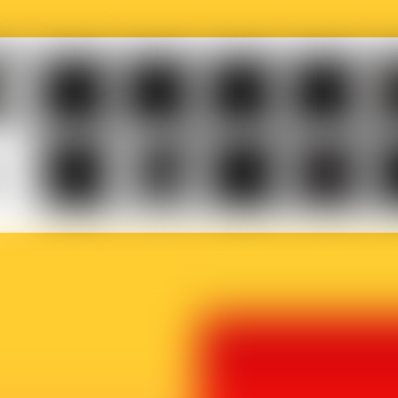
Musicaction
Québec
LOJIQ
Playright
Sa
elles
Le
BX1
Article
Phoque
Ma
ière
Vif
27
Off
p