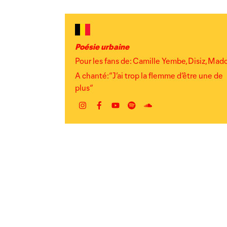
Poésie urbaine
Pour les fans de: Camille Yembe, Disiz, Mad
A chanté: “J’ai trop la flemme d’être une de
plus“
Instagram
Facebook
YouTube
Spotify
Autre
lien