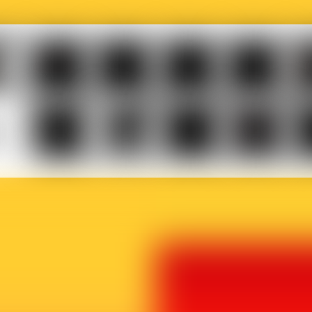
Musicaction
Québec
LOJIQ
Playright
Sa
elles
Le
BX1
Article
Phoque
Ma
ière
Vif
27
Off
p