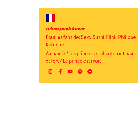
tekno punk kueer
Pour les fans de: Sexy Sushi, Flink, Philippe
Katerine
A chanté: “Les princesses chanteront haut
et fort / Le prince est mort”
Instagram
Facebook
YouTube
Spotify
Bandcamp