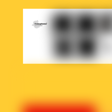
COCOF
Fédération
Loterie
Ville
Wallonie-
nationale
de
Bruxelles
Brux
Parlement
Court-
La
francophone
Circuit
Prem
bruxellois