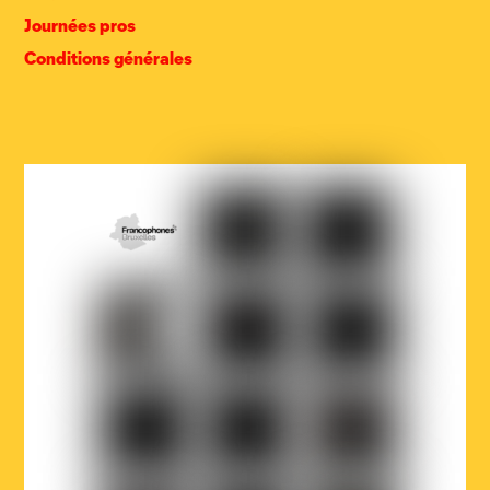
Journées pros
Conditions générales
COCOF
Fédération
Loterie
Wallonie-
nationale
Bruxelles
Ville
Musicaction
Québec
de
Bruxelles
LOJIQ
Playright
Sabam