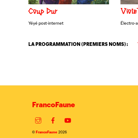
Coup Dur
Viole
Yéyé post-internet
Électro-a
LA PROGRAMMATION (PREMIERS NOMS) :
FrancoFaune
Instagram
Facebook
YouTube
FrancoFaune
©
2026