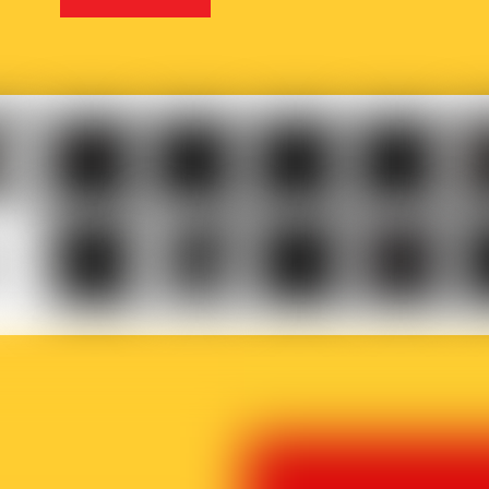
Musicaction
Québec
LOJIQ
Playright
Sa
elles
Le
BX1
Article
Phoque
Ma
ière
Vif
27
Off
p