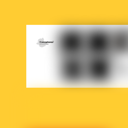
COCOF
Fédération
Loterie
Ville
Wallonie-
nationale
de
Bruxelles
Brux
Parlement
Court-
La
francophone
Circuit
Prem
bruxellois