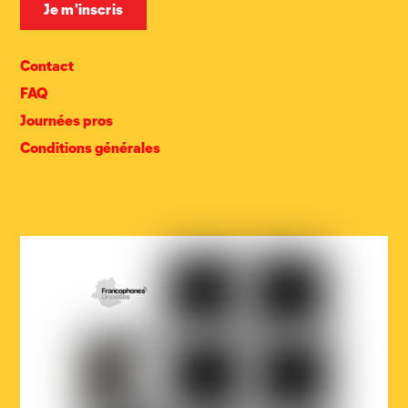
Contact
FAQ
Journées pros
Conditions générales
COCOF
Fédération
Loterie
Wallonie-
nationale
Bruxelles
Ville
Musicaction
Québec
de