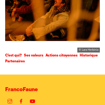
© Lara Herbinia
C’est qui?
Ses valeurs
Actions citoyennes
Historique
Partenaires
FrancoFaune
Instagram
Facebook
YouTube