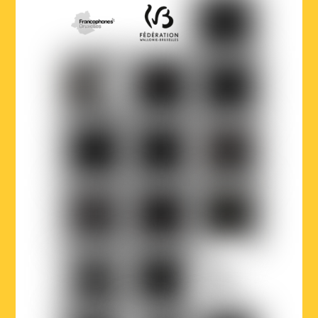
COCOF
Fédération
Loterie
Wallonie-
nationale
Bruxelles
Ville
Musicaction
Québec
de
Bruxelles
LOJIQ
Playright
Sabam
Wallonie-
Wallonie-
Région
Bruxelles
Bruxelles
de
Musiques
International
Bruxelles-
Capitale
Parlement
Court-
La
francophone
Circuit
Première