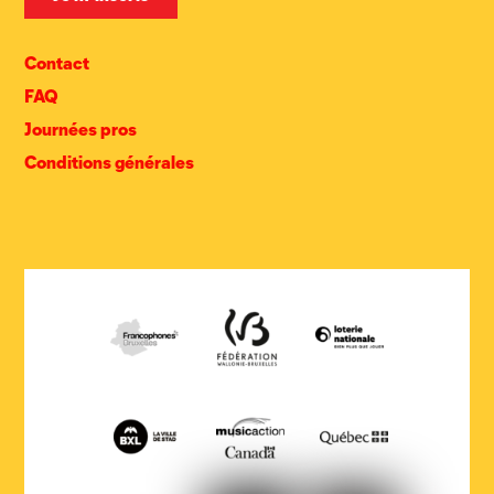
Contact
FAQ
Journées pros
Conditions générales
COCOF
Fédération
Loterie
Wallonie-
nationale
Bruxelles
Ville
Musicaction
Québec
de