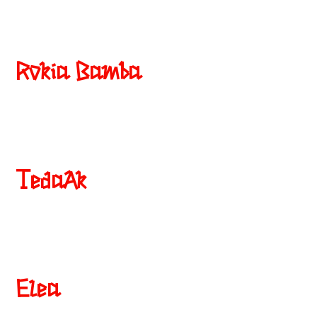
Rokia Bamba
TedaAk
Elea