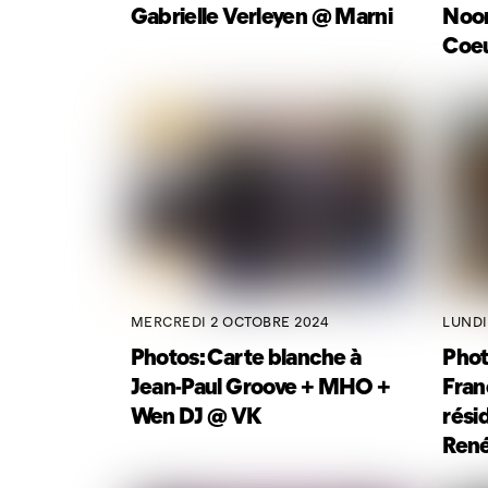
Gabrielle Verleyen @ Marni
Noor
Coeu
MERCREDI 2 OCTOBRE 2024
LUNDI
Photos: Carte blanche à
Phot
Jean-Paul Groove + MHO +
Fran
Wen DJ @ VK
rési
René