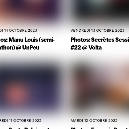
I 14 OCTOBRE 2023
VENDREDI 13 OCTOBRE 2023
os: Manu Louis (semi-
Photos: Secrètes Sess
athon) @ UnPeu
#22 @ Volta
EDI 11 OCTOBRE 2023
MARDI 10 OCTOBRE 2023