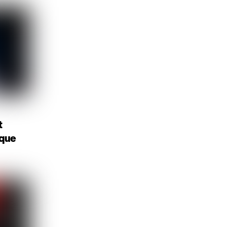
t
ique