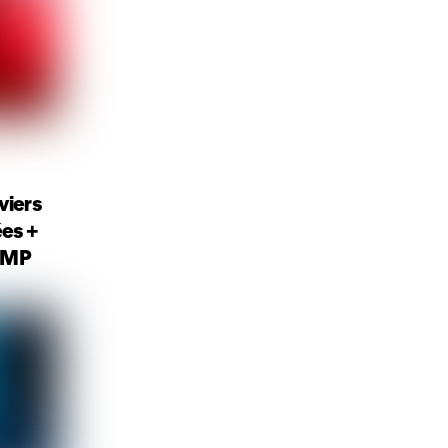
viers
ées +
AMP