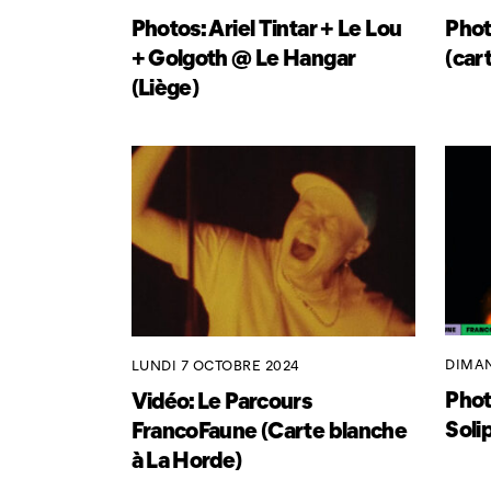
Photos: Ariel Tintar + Le Lou
Phot
+ Golgoth @ Le Hangar
(car
(Liège)
DIMAN
LUNDI 7 OCTOBRE 2024
Phot
Vidéo: Le Parcours
Soli
FrancoFaune (Carte blanche
à La Horde)