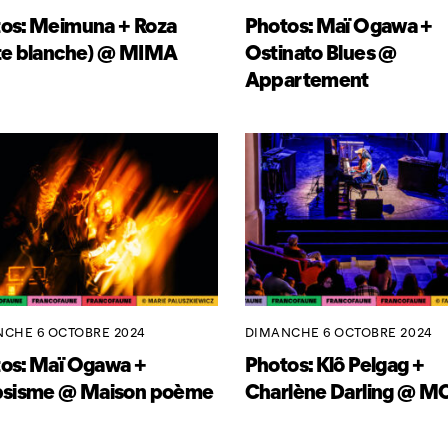
os: Meimuna + Roza
Photos: Maï Ogawa +
te blanche) @ MIMA
Ostinato Blues @
Appartement
CHE 6 OCTOBRE 2024
DIMANCHE 6 OCTOBRE 2024
os: Maï Ogawa +
Photos: Klô Pelgag +
psisme @ Maison poème
Charlène Darling @ 