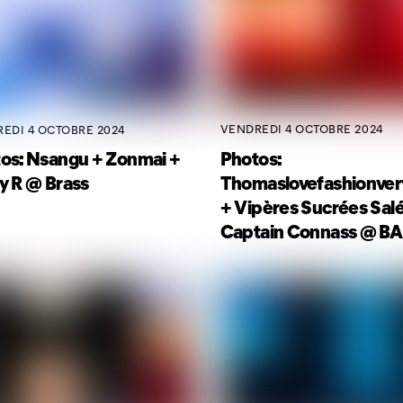
VENDREDI 4 OCTOBRE 2024
EDI 4 OCTOBRE 2024
Photos:
os: Nsangu + Zonmai +
Thomaslovefashionver
y R @ Brass
+ Vipères Sucrées Sal
Captain Connass @ B