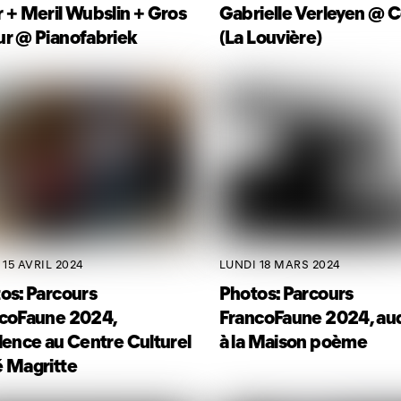
 + Meril Wubslin + Gros
Gabrielle Verleyen @ C
r @ Pianofabriek
(La Louvière)
 15 AVRIL 2024
LUNDI 18 MARS 2024
os: Parcours
Photos: Parcours
coFaune 2024,
FrancoFaune 2024, aud
dence au Centre Culturel
à la Maison poème
 Magritte