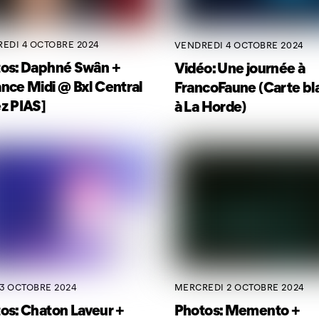
EDI 4 OCTOBRE 2024
VENDREDI 4 OCTOBRE 2024
os: Daphné Swân +
Vidéo: Une journée à
nce Midi @ Bxl Central
FrancoFaune (Carte bl
z PIAS]
à La Horde)
 3 OCTOBRE 2024
MERCREDI 2 OCTOBRE 2024
os: Chaton Laveur +
Photos: Memento +