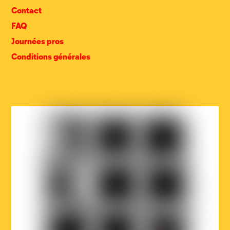
Contact
FAQ
Journées pros
Conditions générales
COCOF
Fédération
Loterie
Wallonie-
nationale
Bruxelles
Ville
Musicaction
Québec
de
Bruxelles