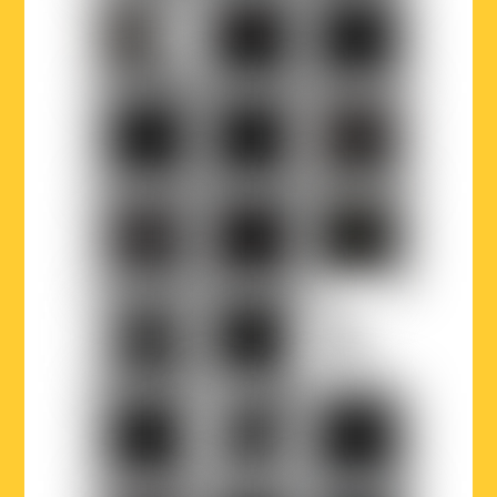
Bruxelles
Ville
Musicaction
Québec
de
Bruxelles
LOJIQ
Playright
Sabam
Wallonie-
Wallonie-
Région
Bruxelles
Bruxelles
de
Musiques
International
Bruxelles-
Capitale
Parlement
Court-
La
francophone
Circuit
Première
bruxellois
Le
BX1
Article
Vif
27