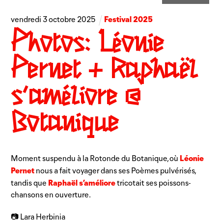
Festival 2025
vendredi
3
octobre
2025
Photos: Léonie
Pernet + Raphaël
s’améliore @
Botanique
Léonie
Moment suspendu à la Rotonde du Botanique, où
Pernet
nous a fait voyager dans ses Poèmes pulvérisés,
Raphaël s’améliore
tandis que
tricotait ses poissons-
chansons en ouverture.
📷 Lara Herbinia