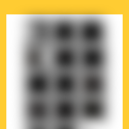
COCOF
Fédération
Loterie
Wallonie-
nationale
Bruxelles
Ville
Musicaction
Québec
de
Bruxelles
LOJIQ
Playright
Sabam
Wallonie-
Wallonie-
Région
Bruxelles
Bruxelles
de
Musiques
International
Bruxelles-