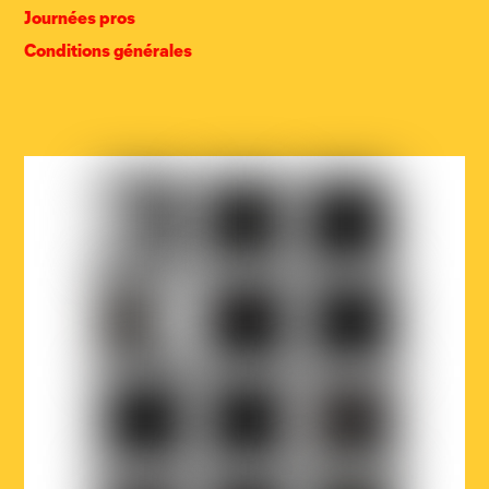
Journées pros
Conditions générales
COCOF
Fédération
Loterie
Wallonie-
nationale
Bruxelles
Ville
Musicaction
Québec
de
Bruxelles
LOJIQ
Playright
Sabam