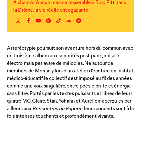
A chanté: “Aucun mec ne ressemble à Brad Pitt dans
la Drôme, la vie réelle est agaçante”
Instagram
Facebook
YouTube
Spotify
TikTok
Autre
Bandcamp
lien
Astéréotypie poursuit son aventure hors du commun avec
un troisième album aux sonorités post-punk, noise et
électro, mais pas avare de mélodies. Né autour de
membres de Moriarty lors d’un atelier d’écriture en Institut
médico-éducatif, le collectif s’est imposé au fil des années
comme une voix singulière, entre poésie brute et énergie
sans filtre. Portés par les textes puissants et libres de leurs
quatre MC, Claire, Stan, Yohann et Aurélien, aperçu·es par
ailleurs aux
Rencontres du Papotin
, leurs concerts sont à la
fois intenses, touchants et profondément vivants.