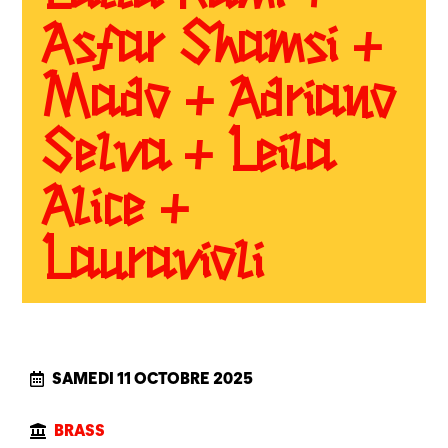
Asfar Shamsi +
Mado + Adriano
Selva + Leïla
Alice +
Lauravioli
SAMEDI 11 OCTOBRE 2025
BRASS