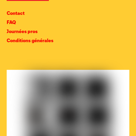
Contact
FAQ
Journées pros
Conditions générales
COCOF
Fédération
Loterie
Wallonie-
nationale
Bruxelles
Ville
Musicaction
Québec
de
Bruxelles