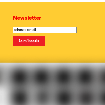
Newsletter
Musicaction
Québec
LOJIQ
Playright
Sa
elles
Le
BX1
Article
Phoque
Ma