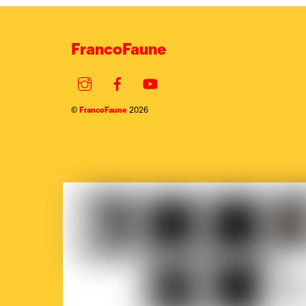
FrancoFaune
Instagram
Facebook
YouTube
FrancoFaune
©
2026
COCOF
Fédération
Loterie
Ville
Wallonie-
nationale
de
Bruxelles
Brux
Parlement
Court-
La