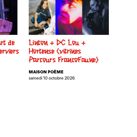
rt de
Linton + DC Lou +
rviers
Hortense (vitrines
Parcours FrancoFaune)
MAISON POÈME
samedi 10 octobre 2026