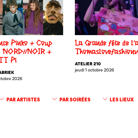
nce Pinko + Coup
La Grande fête de l’a
+ NORD//NOIR +
Thomaslovefashionve
TT Pi
ATELIER 210
jeudi 1 octobre 2026
ABRIEK
octobre 2026
PAR ARTISTES
PAR SOIRÉES
LES LIEUX