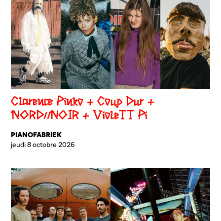
Clarence Pinko + Coup Dur +
NORD//NOIR + VioleTT Pi
PIANOFABRIEK
jeudi 8 octobre 2026