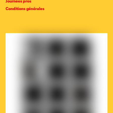
Journées pros
Conditions générales
COCOF
Fédération
Loterie
Wallonie-
nationale
Bruxelles
Ville
Musicaction
Québec
de
Bruxelles
LOJIQ
Playright
Sabam