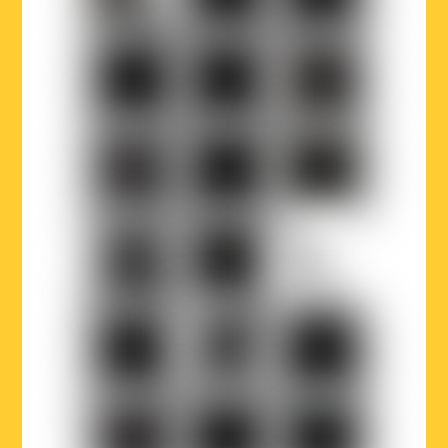
de
Bruxelles
LOJIQ
Playright
Sabam
Wallonie-
Wallonie-
Région
Bruxelles
Bruxelles
de
Musiques
International
Bruxelles-
Capitale
Parlement
Court-
La
francophone
Circuit
Première
bruxellois
Le
BX1
Article
Vif
27