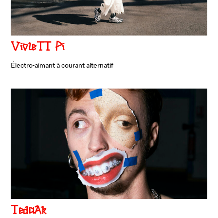
VioleTT Pi
Électro-aimant à courant alternatif
TedaAk