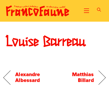
Skip
to
Menu
content
Louise Barreau
Alexandre
Matthias
Albessard
Billard