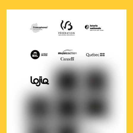
COCOF
Fédération
Loterie
Wallonie-
nationale
Bruxelles
Ville
Musicaction
Québec
de
Bruxelles
LOJIQ
Playright
Sabam
Wallonie-
Wallonie-
Région
Bruxelles
Bruxelles
de
Musiques
International
Bruxelles-
Capitale