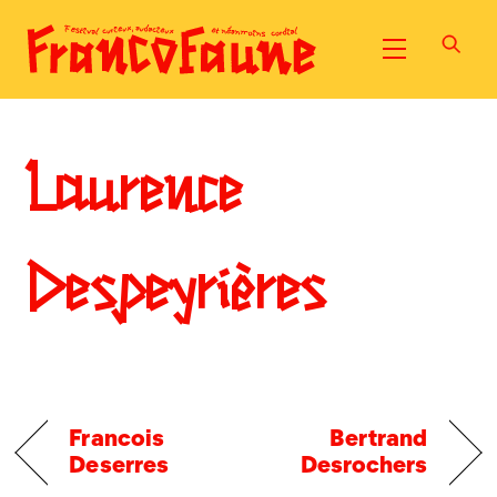
Skip
to
Menu
content
Laurence
Despeyrières
Francois
Bertrand
Deserres
Desrochers