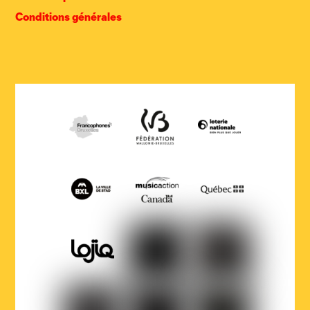
Conditions générales
COCOF
Fédération
Loterie
Wallonie-
nationale
Bruxelles
Ville
Musicaction
Québec
de
Bruxelles
LOJIQ
Playright
Sabam