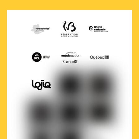
COCOF
Fédération
Loterie
Wallonie-
nationale
Bruxelles
Ville
Musicaction
Québec
de
Bruxelles
LOJIQ
Playright
Sabam
Wallonie-
Wallonie-
Région
Bruxelles
Bruxelles
de
Musiques
International
Bruxelles-
Capitale