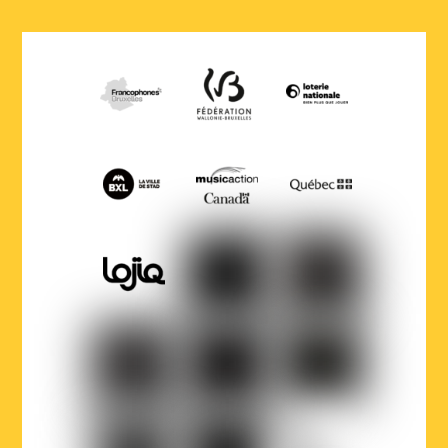
COCOF
Fédération
Loterie
Wallonie-
nationale
Bruxelles
Ville
Musicaction
Québec
de
Bruxelles
LOJIQ
Playright
Sabam
Wallonie-
Wallonie-
Région
Bruxelles
Bruxelles
de
Musiques
International
Bruxelles-
Capitale