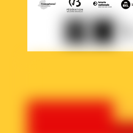
COCOF
Fédération
Loterie
Ville
Wallonie-
nationale
de
Bruxelles
Brux
Parlement
Court-
La
francophone
Circuit
Prem
bruxellois