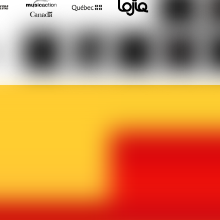
Musicaction
Québec
LOJIQ
Playright
Sa
elles
Le
BX1
Article
Phoque
Ma
ière
Vif
27
Off
p