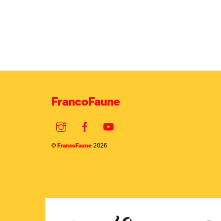
FrancoFaune
Instagram
Facebook
YouTube
FrancoFaune
©
2026