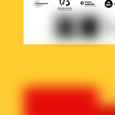
COCOF
Fédération
Loterie
Ville
Wallonie-
nationale
de
Bruxelles
Brux
Parlement
Court-
La
francophone
Circuit
Prem
bruxellois