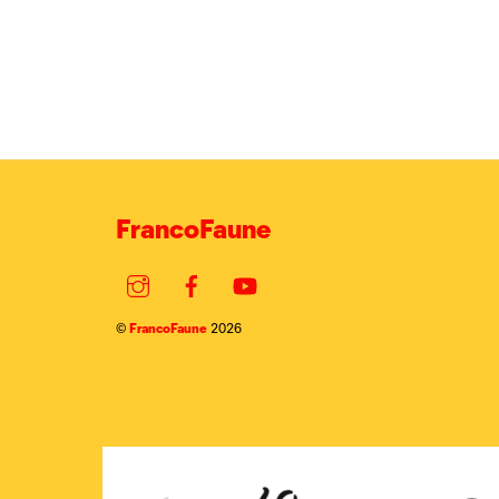
FrancoFaune
Instagram
Facebook
YouTube
FrancoFaune
©
2026