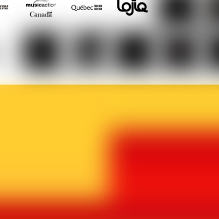
Musicaction
Québec
LOJIQ
Playright
Sa
elles
Le
BX1
Article
Phoque
Ma
ière
Vif
27
Off
p