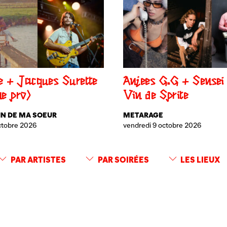
e + Jacques Surette
Anjees G.G + Sensei
ne pro)
Vin de Sprite
IN DE MA SOEUR
METARAGE
octobre 2026
vendredi 9 octobre 2026
PAR ARTISTES
PAR SOIRÉES
LES LIEUX