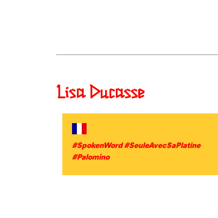
Lisa Ducasse
#SpokenWord #SeuleAvecSaPlatine
#Palomino