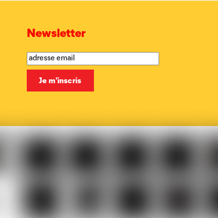
Newsletter
Musicaction
Québec
LOJIQ
Playright
Sa
elles
Le
BX1
Article
Phoque
Ma
ière
Vif
27
Off
p