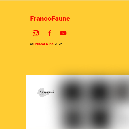
FrancoFaune
Instagram
Facebook
YouTube
FrancoFaune
©
2026
COCOF
Fédération
Loterie
Ville
Wallonie-
nationale
de
Bruxelles
Brux
Parlement
Court-
La
francophone
Circuit
Prem