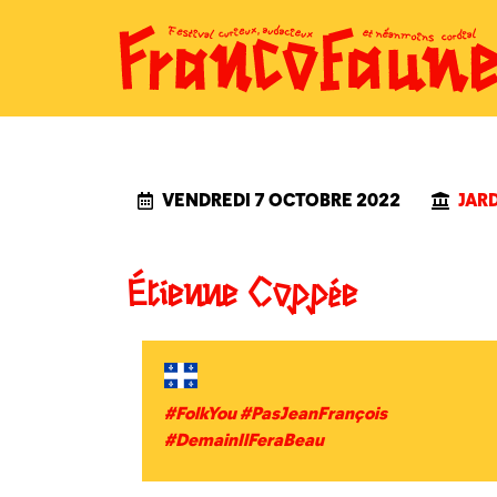
Skip
to
Étienne Coppée
content
VENDREDI 7 OCTOBRE 2022
JAR
Étienne Coppée
#FolkYou #PasJeanFrançois
#DemainIlFeraBeau