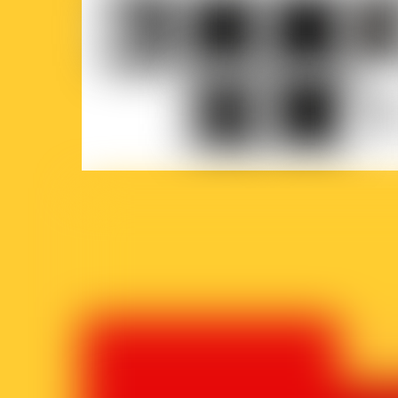
COCOF
Fédération
Loterie
Ville
Wallonie-
nationale
de
Bruxelles
Brux
Parlement
Court-
La
francophone
Circuit
Prem
bruxellois