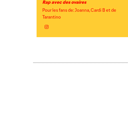
Rap avec des ovaires
Pour les fans de: Joanna, Cardi B et de
Tarantino
Instagram