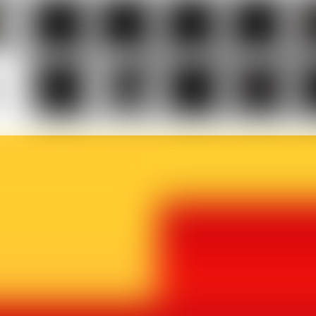
Musicaction
Québec
LOJIQ
Playright
Sa
elles
Le
BX1
Article
Phoque
Ma
ière
Vif
27
Off
p