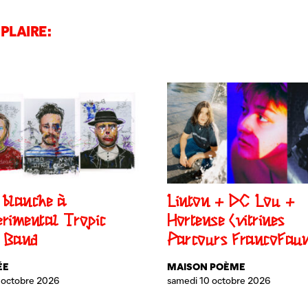
PLAIRE:
 blanche à
Linton + DC Lou +
erimental Tropic
Hortense (vitrines
 Band
Parcours FrancoFau
ÉE
MAISON POÈME
 octobre 2026
samedi 10 octobre 2026