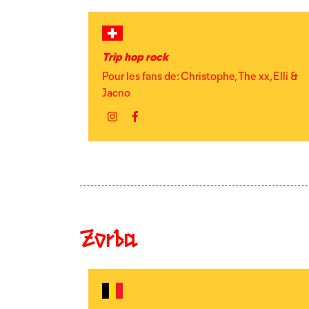
Trip hop rock
Pour les fans de: Christophe, The xx, Elli &
Jacno
Instagram
Facebook
Zorba