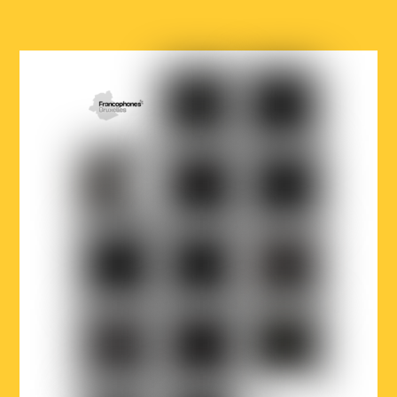
COCOF
Fédération
Loterie
Wallonie-
nationale
Bruxelles
Ville
Musicaction
Québec
de
Bruxelles
LOJIQ
Playright
Sabam
Wallonie-
Wallonie-
Région
Bruxelles
Bruxelles
de
Musiques
International
Bruxelles-