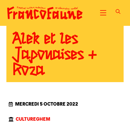
Skip
to
Menu
content
Alek et les
Japonaises +
Roza
MERCREDI 5 OCTOBRE 2022
CULTUREGHEM