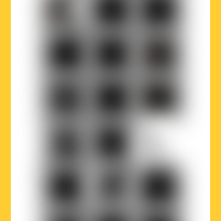
Ville
Musicaction
Québec
de
Bruxelles
LOJIQ
Playright
Sabam
Wallonie-
Wallonie-
Région
Bruxelles
Bruxelles
de
Musiques
International
Bruxelles-
Capitale
Parlement
Court-
La
francophone
Circuit
Première
bruxellois
Le
BX1
Article
Vif
27