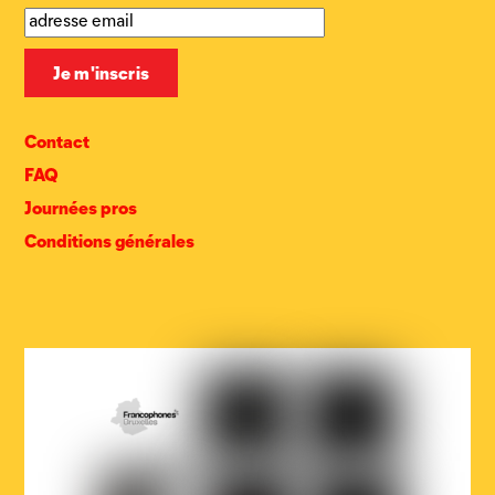
Contact
FAQ
Journées pros
Conditions générales
COCOF
Fédération
Loterie
Wallonie-
nationale
Bruxelles