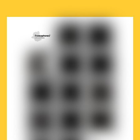
COCOF
Fédération
Loterie
Wallonie-
nationale
Bruxelles
Ville
Musicaction
Québec
de
Bruxelles
LOJIQ
Playright
Sabam
Wallonie-
Wallonie-
Région
Bruxelles
Bruxelles
de
Musiques
International
Bruxelles-