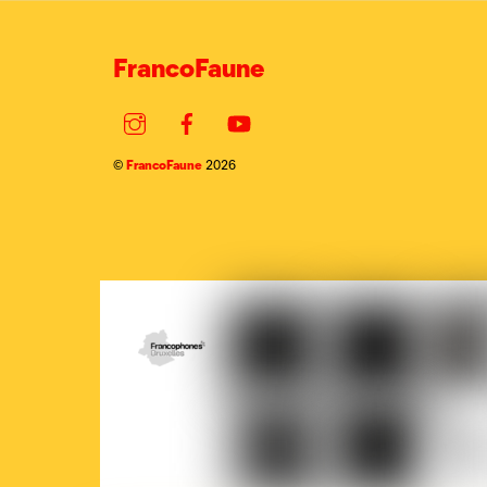
FrancoFaune
Instagram
Facebook
YouTube
FrancoFaune
©
2026
COCOF
Fédération
Loterie
Ville
Wallonie-
nationale
de
Bruxelles
Brux
Parlement
Court-
La
francophone
Circuit
Prem