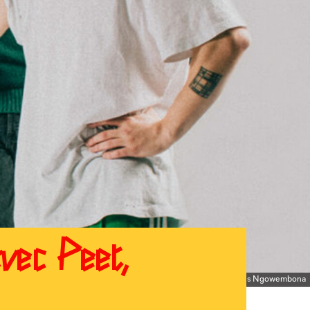
vec Peet,
© Joris Ngowembona