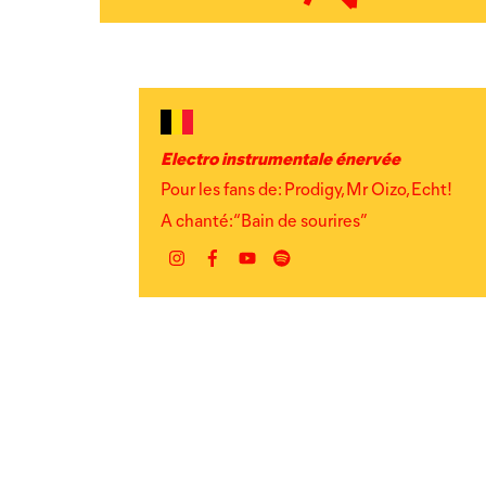
Electro instrumentale énervée
Pour les fans de: Prodigy, Mr Oizo, Echt!
A chanté: “Bain de sourires”
Instagram
Facebook
YouTube
Spotify