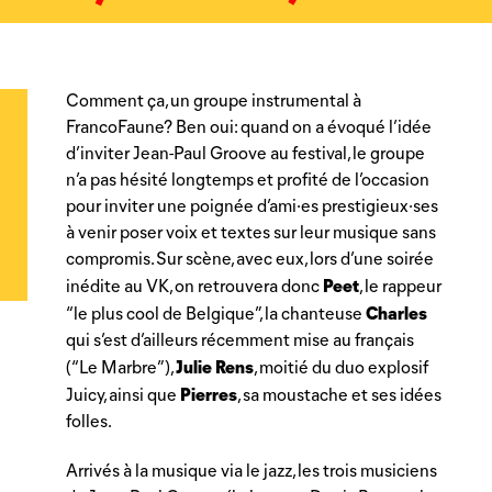
Comment ça, un groupe instrumental à
FrancoFaune? Ben oui: quand on a évoqué l’idée
d’inviter Jean-Paul Groove au festival, le groupe
n’a pas hésité longtemps et profité de l’occasion
pour inviter une poignée d’ami·es prestigieux·ses
à venir poser voix et textes sur leur musique sans
compromis. Sur scène, avec eux, lors d’une soirée
Peet
inédite au VK, on retrouvera donc
, le rappeur
Charles
“le plus cool de Belgique”, la chanteuse
qui s’est d’ailleurs récemment mise au français
Julie Rens
(“Le Marbre”),
, moitié du duo explosif
Pierres
Juicy, ainsi que
, sa moustache et ses idées
folles.
Arrivés à la musique via le jazz, les trois musiciens