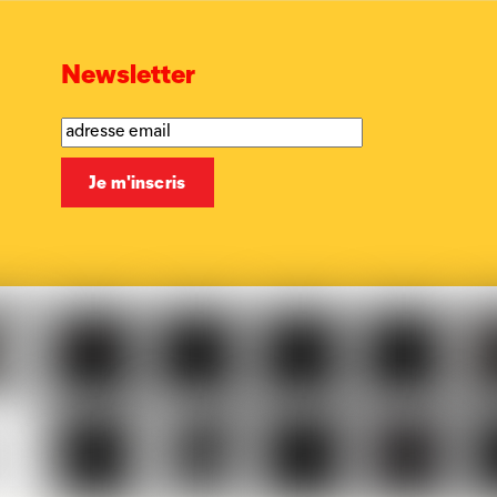
Newsletter
Musicaction
Québec
LOJIQ
Playright
Sa
elles
Le
BX1
Article
Phoque
Ma
ière
Vif
27
Off
p